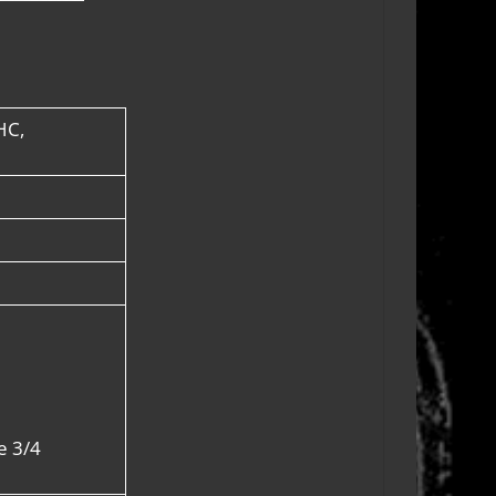
HC,
e 3/4