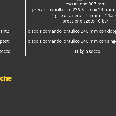
escursione 307 mm
precarico molla: std 236,5 – max 244mm 
1 giro di chiera = 1,5mm = 14,3 
pressione azoto 10 bar
ant.:
disco a comando idraulico 240 mm con dopp
post:
disco a comando idraulico 240 mm con singo
secco:
131 kg a secco
nche