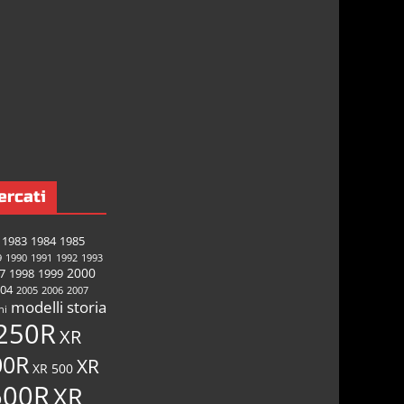
ercati
1983
1984
1985
9
1990
1991
1992
1993
2000
7
1998
1999
04
2005
2006
2007
modelli
storia
ni
250R
XR
00R
XR
XR 500
600R
XR