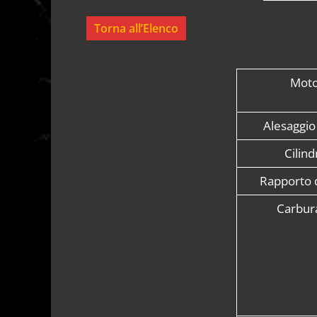
Torna all’Elenco
Moto
Alesaggio
Cilind
Rapporto 
Carbur