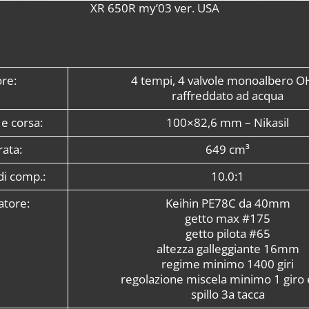
XR 650R my’03 ver. USA
re:
4 tempi, 4 valvole monoalbero O
raffreddato ad acqua
 e corsa:
100×82,6 mm – Nikasil
rata:
649 cm³
di comp.:
10.0:1
atore:
Keihin PE78C da 40mm
getto max #175
getto pilota #65
altezza galleggiante 16mm
regime minimo 1400 giri
regolazione miscela minimo 1 giro 
spillo 3a tacca