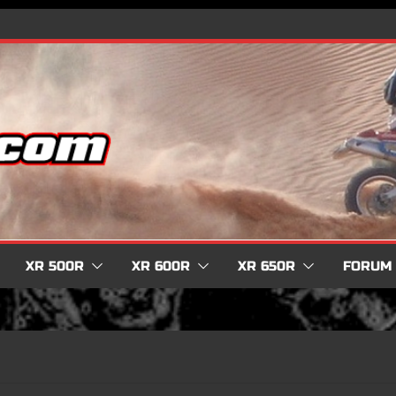
XR 500R
XR 600R
XR 650R
FORUM