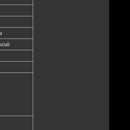
va
ziali