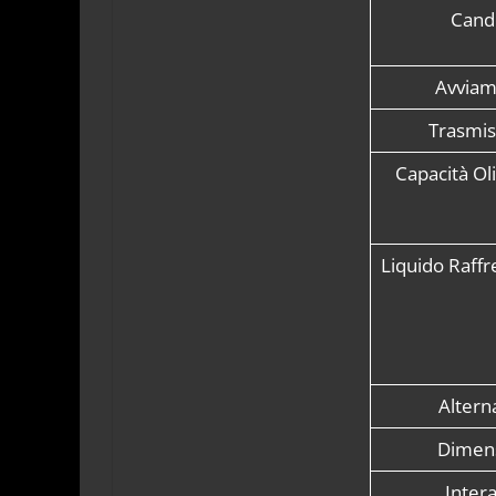
Cand
Avviam
Trasmis
Capacità Ol
Liquido Raff
Altern
Dimens
Inter