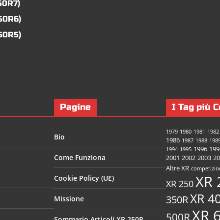
50R7)
50R6)
50R5)
Pagine
I Tag più C
1979
1980
1981
1982
Bio
1986
1987
1988
198
1996
199
1994
1995
Come Funziona
2001
2002
2003
20
Altre XR
competizio
XR 
Cookie Policy (UE)
XR 250
XR 4
350R
Missione
XR 
500R
Sommario Articoli XR 250R