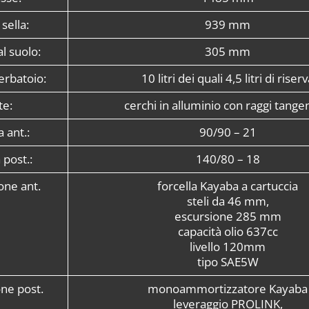
sella:
939 mm
l suolo:
305 mm
erbatoio:
10 litri dei quali 4,5 litri di riser
te:
cerchi in alluminio con raggi tangen
ant.:
90/90 – 21
post.:
140/80 – 18
one ant.
forcella Kayaba a cartuccia
steli da 46 mm,
escursione 285 mm
capacità olio 637cc
livello 120mm
tipo SAE5W
ne post.
monoammortizzatore Kayaba
leveraggio PROLINK,