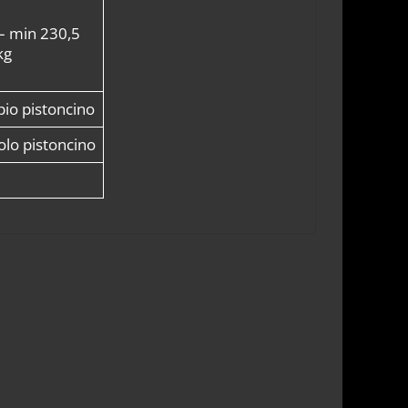
– min 230,5
kg
io pistoncino
lo pistoncino