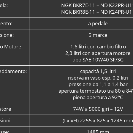
ela:
NGK BKR7E-11 – ND K22PR-U1
NGK BKR8E-11 – ND K24PR-U1
ento:
a pedale
sione:
5 marce
io Motore:
1,6 litri con cambio filtro
2,3 litri con apertura motore
tipo SAE 10W40 SF/SG
reddamento:
capacità 1,5 litri
riserva in vaso esp. 0,2 litri
pressione da 1,1 a 1,4 bar
apertura termostato tra 80 e 84
piena apertura a 92°C
atore
74W a 5000 giri – 12V
ioni:
(LxlxH) 2255 x 825 x 1245 m
asse:
1485 mm