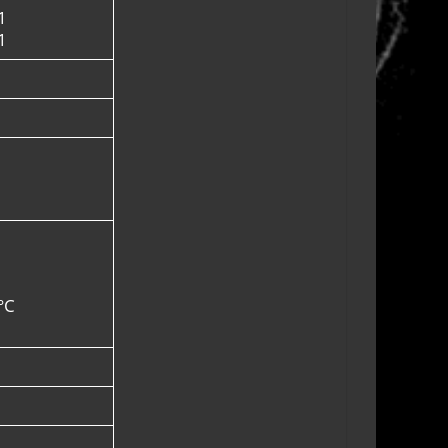
1
1
°C
m