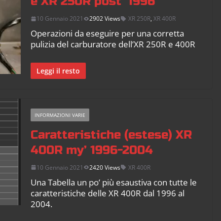
e XR 250R post’ 1996
10 Gennaio 2021
2902 Views
XR 250R
,
XR 400R
Operazioni da eseguire per una corretta
pulizia del carburatore dell’XR 250R e 400R
Leggi il resto
INFORMAZIONI VARIE
Caratteristiche (estese) XR
400R my’ 1996-2004
10 Gennaio 2021
2420 Views
XR 400R
Una Tabella un po’ più esaustiva con tutte le
caratteristiche delle XR 400R dal 1996 al
2004.