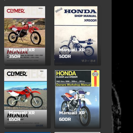
Manuali XR
Manuali XR
350R
500R
Manuali XR
Manuali XR
650R
600R