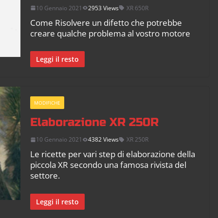
10 Gennaio 2021
2953 Views
XR 650R
Come Risolvere un difetto che potrebbe
creare qualche problema al vostro motore
Leggi il resto
MODIFICHE
Elaborazione XR 250R
10 Gennaio 2021
4382 Views
XR 250R
Le ricette per vari step di elaborazione della
piccola XR secondo una famosa rivista del
settore.
Leggi il resto