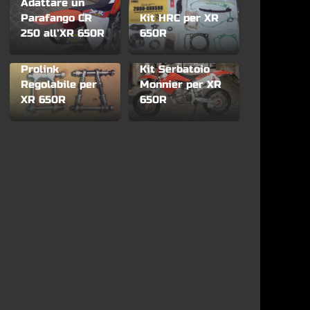
Adattare un
Parafango CR
Kit HRC per XR
250 all’XR 650R
650R
Prolink
Kit Serbatoio
Regolabile per
Monnier per XR
XR 650R
650R