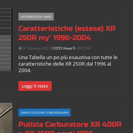
INFORMAZIONI VARIE
Caratteristiche (estese) XR
250R my’ 1996-2004
10 Gennaio 2021
2055 Views
XR 250R
Una Tabella un po più esaustiva con tutte le
caratteristiche delle XR 250R dal 1996 al
2004.
Leggi il resto
MANUTENZIONE STRAORDINARIA
Pulizia Carburatore XR 400R