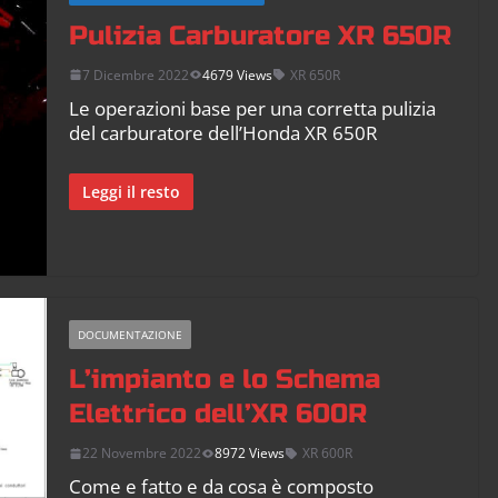
Pulizia Carburatore XR 650R
7 Dicembre 2022
4679 Views
XR 650R
Le operazioni base per una corretta pulizia
del carburatore dell’Honda XR 650R
Leggi il resto
DOCUMENTAZIONE
L’impianto e lo Schema
Elettrico dell’XR 600R
22 Novembre 2022
8972 Views
XR 600R
Come e fatto e da cosa è composto