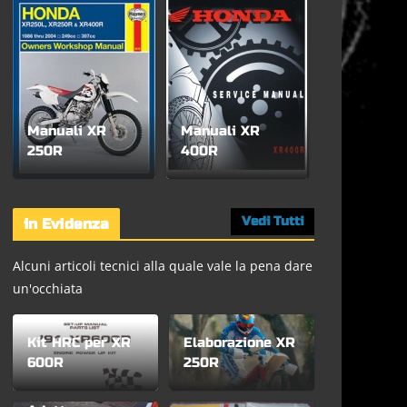
Manuali XR
Manuali XR
250R
400R
Vedi Tutti
in Evidenza
Alcuni articoli tecnici alla quale vale la pena dare
un'occhiata
Kit HRC per XR
Elaborazione XR
600R
250R